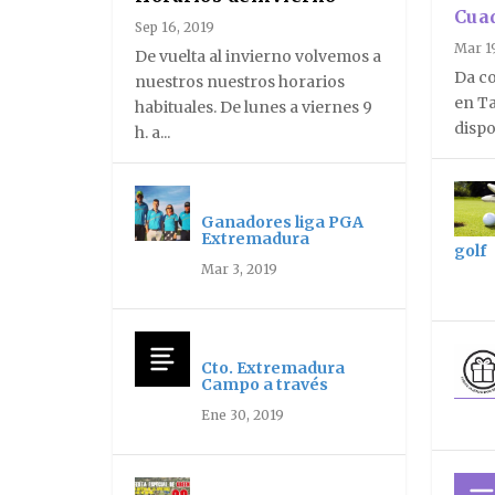
Cua
Sep 16, 2019
Mar 1
De vuelta al invierno volvemos a
Da co
nuestros nuestros horarios
en Ta
habituales. De lunes a viernes 9
dispo
h. a...
Ganadores liga PGA
Extremadura
golf
Mar 3, 2019
Cto. Extremadura
Campo a través
Ene 30, 2019