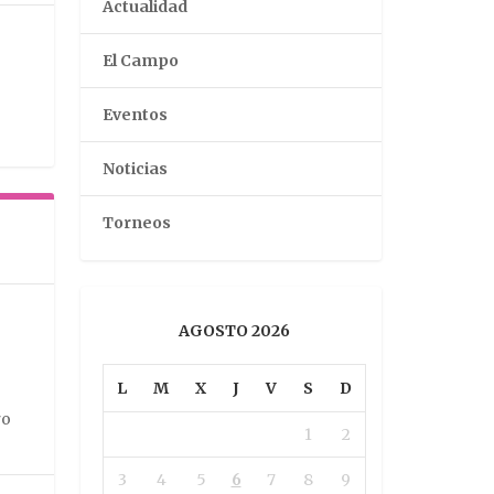
Actualidad
El Campo
Eventos
Noticias
Torneos
AGOSTO 2026
L
M
X
J
V
S
D
ro
1
2
3
4
5
6
7
8
9