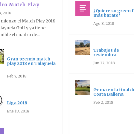
dro Match Play
¿Quiere su green 
9, 2018
más barato?
mienzo el Match Play 2018
Ago 8, 2018
layuela Golf y ya tiene
nible el cuadro de...
Trabajos de
resiembra
Gran premio match
Jun 22, 2018
play 2018 en Talayuela
Feb 7, 2018
Gema en la final d
Costa Ballena
Feb 2, 2018
Liga 2018
Ene 18, 2018